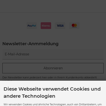
Newsletter-Anmmeldung
Abonnieren
Der Newsletter kann jederzeit hier oder in Ihrem Kundenkonto abbestellt
werden.
Diese Webseite verwendet Cookies und
andere Technologien
ÜBER UNS
Wir verwenden Cookies und ähnliche Technologien, auch von Drittanbietern, um