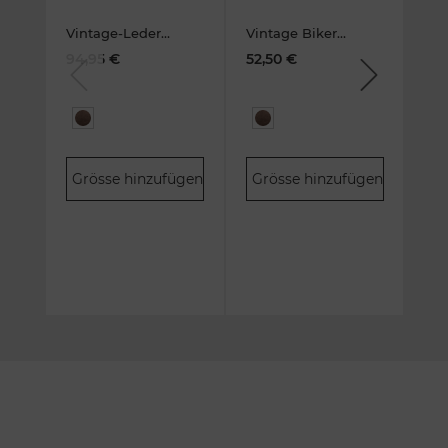
Vintage-Leder
Vintage Biker
Sch
CrossOver BAG
wallet
Kat
94,95 €
52,50 €
57,
II braun
Kombibörse
da
Previous
Next
Leder
sto
Grösse hinzufügen
Grösse hinzufügen
Gr