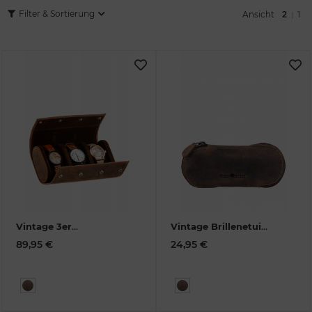
Filter & Sortierung
Ansicht
2
1
|
Vintage 3er
Vintage Brillenetui
Uhrenetui Leder
1563-
1714-25
89,95 €
24,95 €
25