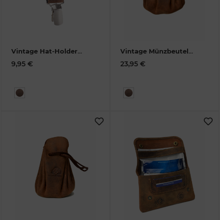
Vintage Hat-Holder
Vintage Münzbeutel-1
Leder
1568-HH-25
groß Leder
1824-25
9,95 €
23,95 €