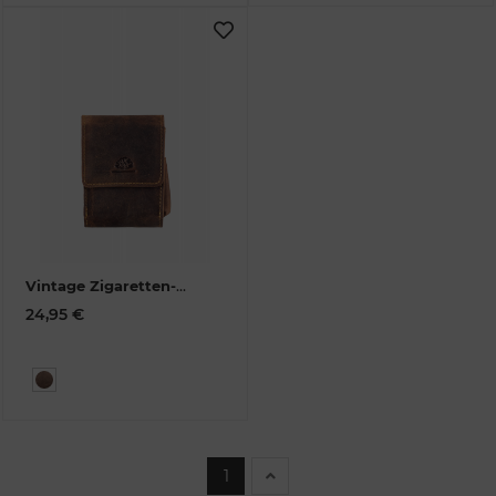
Vintage Zigaretten-
Etui, groß, Leder
24,95 €
1643A-25
1