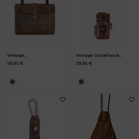
Vintage
Vintage Gürteltasche
Fahrradtasche XL
"Dampfer" Leder
59,95 €
29,95 €
Leder
1577-25
1547-25