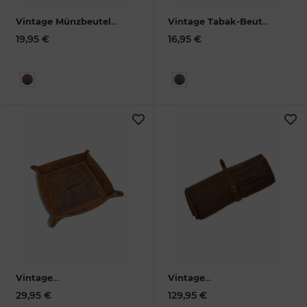
Vintage Münzbeutel-1
Vintage Tabak-Beutel
medium Leder
1825-
Leder
1644-25
19,95 €
16,95 €
25
Vintage
Vintage
Taschenleerer Leder
Werkzeugrolle Leder
29,95 €
129,95 €
XX1-Big-25
brown
1690-25