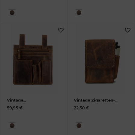
Vintage
Vintage Zigaretten-
Werkzeugtasche
Etui Leder, brown
59,95 €
22,50 €
Leder
1548-25
1643-25