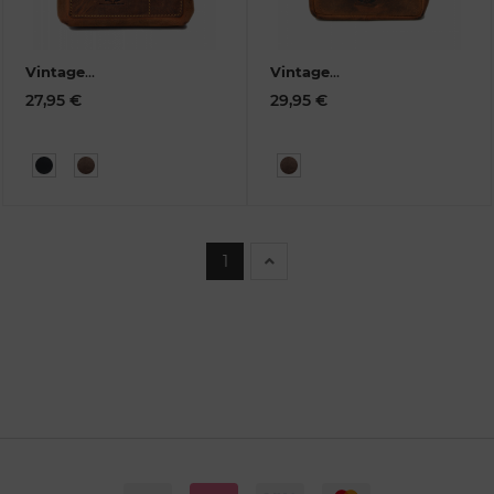
Vintage
Vintage
Kellnertasche strong
Kellnertasche strong
27,95 €
29,95 €
I, Leder
1786A-25
II.Leder
1786B-25
1