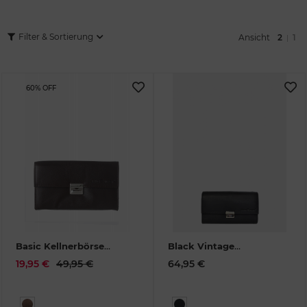
Filter & Sortierung
Ansicht
2
1
|
60% OFF
Basic Kellnerbörse
Black Vintage
darkbrown
1784-22
Kellnerbörse Leder
19,95 €
49,95 €
64,95 €
1785-BL-20