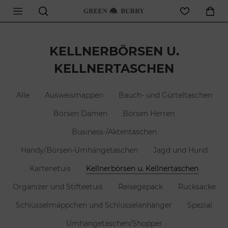
KELLNERBÖRSEN U.
KELLNERTASCHEN
Alle
Ausweismappen
Bauch- und Gürteltaschen
Börsen Damen
Börsen Herren
Business-/Aktentaschen
Handy/Börsen-Umhängetaschen
Jagd und Hund
Kartenetuis
Kellnerbörsen u. Kellnertaschen
Organizer und Stifteetuis
Reisegepäck
Rucksäcke
Schlüsselmäppchen und Schlüsselanhänger
Spezial
Umhängetaschen/Shopper