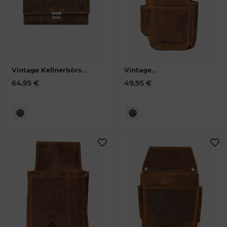
Vintage Kellnerbörse
Vintage
Rindleder
1785A-25
Kellnertasche extra
64,95 €
49,95 €
strong Leder
1786-ES-
25