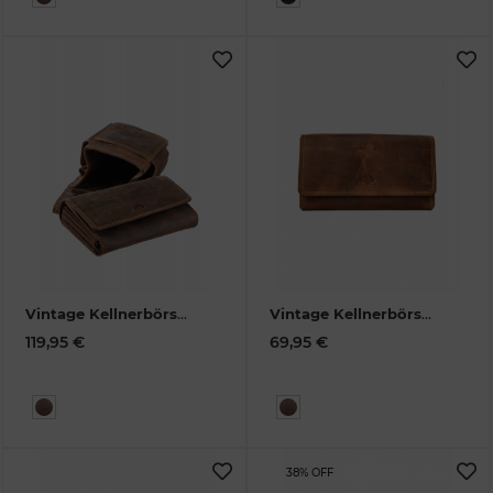
Vintage Kellnerbörse
Vintage Kellnerbörse
+ Tasche extra strong
extra strong
119,95 €
69,95 €
Leder
1785-ES-Set
Rindleder
1785-ES-25
38% OFF