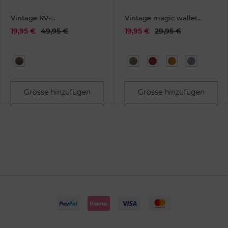
Vintage RV-
Vintage magic wallet
Kombibörse Jungfrau
coinpocket RFID rusty
19,95 €
49,95 €
19,95 €
29,95 €
Leder
red
Grösse hinzufügen
Grösse hinzufügen