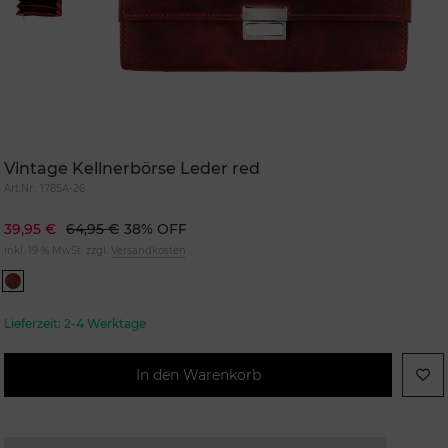
Vintage Kellnerbörse Leder red
Art.Nr.:
1785A-26
39,95 €
64,95 €
38% OFF
inkl. 19 % MwSt. zzgl.
Versandkosten
Lieferzeit:
2-4 Werktage
In den Warenkorb