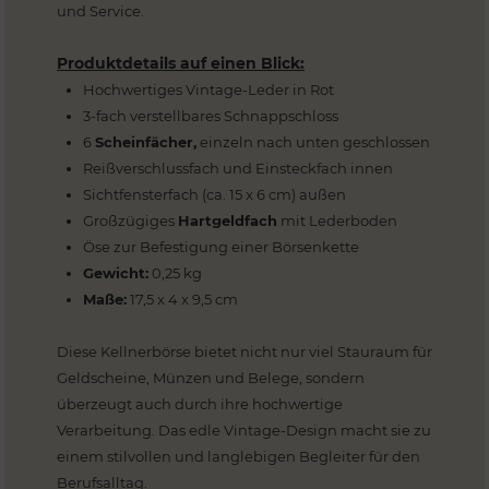
und Service.
Produktdetails auf einen Blick:
Hochwertiges Vintage-Leder in Rot
3-fach verstellbares Schnappschloss
6
Scheinfächer,
einzeln nach unten geschlossen
Reißverschlussfach und Einsteckfach innen
Sichtfensterfach (ca. 15 x 6 cm) außen
Großzügiges
Hartgeldfach
mit Lederboden
Öse zur Befestigung einer Börsenkette
Gewicht:
0,25 kg
Maße:
17,5 x 4 x 9,5 cm
Diese Kellnerbörse bietet nicht nur viel Stauraum für
Geldscheine, Münzen und Belege, sondern
überzeugt auch durch ihre hochwertige
Verarbeitung. Das edle Vintage-Design macht sie zu
einem stilvollen und langlebigen Begleiter für den
Berufsalltag.