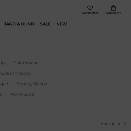
Merkzettel
Warenkorb
JAGD & HUND
SALE
NEW
op
Colombiana
ouse of Norway
ged
Spongy Nappa
k
Waterproof
Ansicht
4
2
|