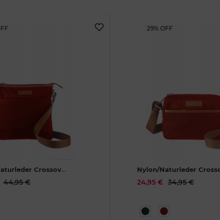
OFF
29% OFF
aturleder Crossover
Nylon/Naturleder Cross
 rot
1402-26
Bag Madeleine rot
1403-
44,95 €
24,95 €
34,95 €