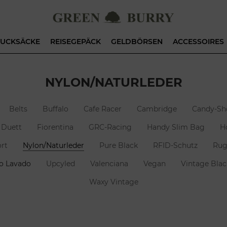
UCKSÄCKE
REISEGEPÄCK
GELDBÖRSEN
ACCESSOIRES
NYLON/NATURLEDER
Belts
Buffalo
Cafe Racer
Cambridge
Candy-Sh
Duett
Fiorentina
GRC-Racing
Handy Slim Bag
H
rt
Nylon/Naturleder
Pure Black
RFID-Schutz
Rug
o Lavado
Upcyled
Valenciana
Vegan
Vintage Blac
Waxy Vintage