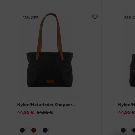
18% OFF
25% 
Nylon/Naturleder Shopper
Nylon/N
Diana schwarz
1401-20
Emily s
44,95 €
54,95 €
44,95 €