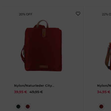
20% OFF
22% 
Nylon/Naturleder City
Nylon/N
Rucksack Eva rot
1405-26
Bag Iris
39,95 €
49,95 €
34,95 €