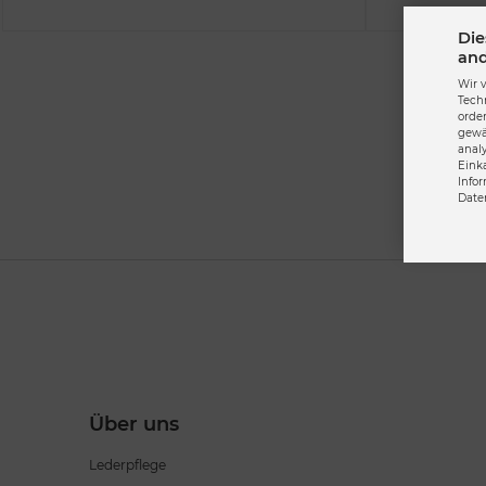
Die
and
Wir 
Tech
orde
gewä
anal
Eink
Info
Date
Über uns
Lederpflege