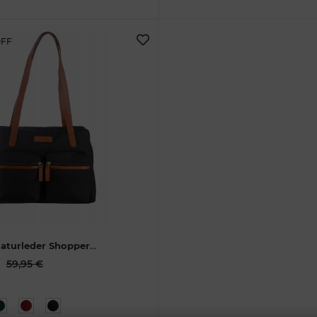
OFF
aturleder Shopper
chwarz
1400-20
59,95 €