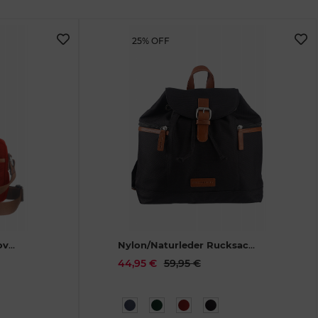
25% OFF
over
Nylon/Naturleder Rucksack
26
Heidi schwarz
1404-20
44,95 €
59,95 €