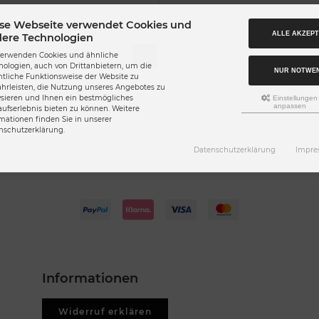
se Webseite verwendet Cookies und
ALLE AKZEPT
ere Technologien
1
verwenden Cookies und ähnliche
nologien, auch von Drittanbietern, um die
NUR NOTWE
ntliche Funktionsweise der Website zu
hrleisten, die Nutzung unseres Angebotes zu
ysieren und Ihnen ein bestmögliches
Einstellungen
anpassen
aufserlebnis bieten zu können. Weitere
rmationen finden Sie in unserer
nschutzerklärung.
Datenschutzerklärung
Impre
Informationen
Widerruf erklären