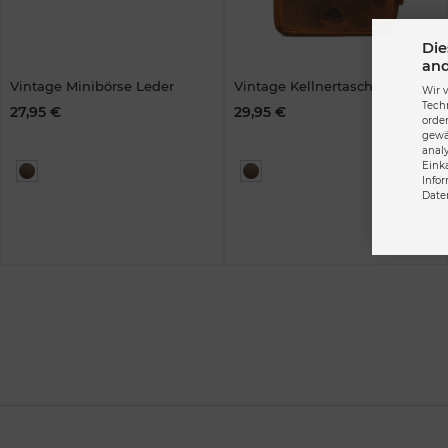
Die
and
Vintage Minibörse Leder
Vintage Kellnertasche
Wir 
strong II.Leder
Tech
27,95 €
29,95 €
orde
gewä
anal
Eink
Info
Date