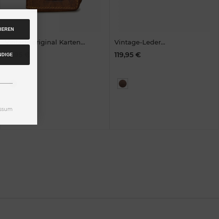
IEREN
Vintage original Karten
Vintage-Leder
RV-Münzbörse Leder
Umhängetasche, braun
22,95 €
119,95 €
NDIGE
ssum