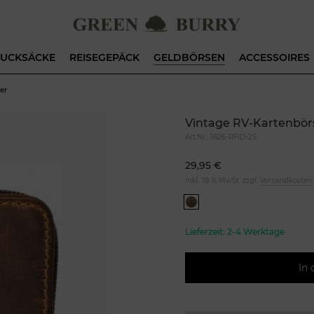
UCKSÄCKE
REISEGEPÄCK
GELDBÖRSEN
ACCESSOIRES
er
Vintage RV-Kartenbör
Art.Nr.:
1626-RFID-25
29,95 €
inkl. 19 % MwSt. zzgl.
Versandkosten
Lieferzeit:
2-4 Werktage
In