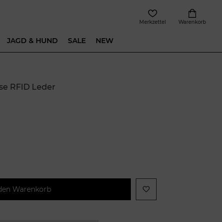
Merkzettel
Warenkorb
JAGD & HUND
SALE
NEW
se RFID Leder
 den Warenkorb