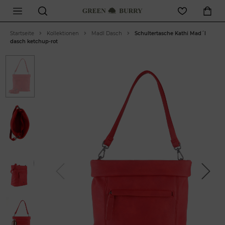
Startseite
Kollektionen
Madl Dasch
Schultertasche Kathi Mad´l
dasch ketchup-rot
Previous
Next