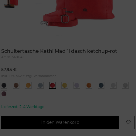
Schultertasche Kathi Mad´l dasch ketchup-rot
Art.Nr.:
5601-41
57,95 €
inkl. 19 % MwSt. zzgl.
Versandkosten
Lieferzeit:
2-4 Werktage
In den Warenkorb