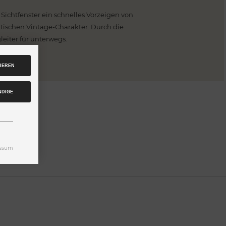
ichtfenster ein schnelles Vorzeigen von
ntischen Vintage-Charakter. Durch die
eiter für unterwegs.
IEREN
NDIGE
ssum