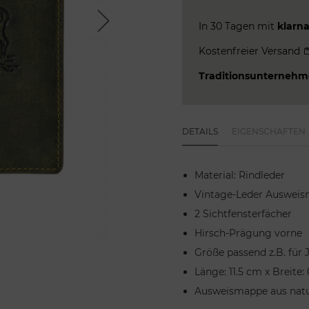
Next
In 30 Tagen mit
klarn
Kostenfreier Versand
Traditionsunterneh
DETAILS
EIGENSCHAFTEN
Material: Rindleder
Vintage-Leder Ausweis
2 Sichtfensterfächer
Hirsch-Prägung vorne
Größe passend z.B. für 
Länge: 11.5 cm x Breite:
Ausweismappe aus natur