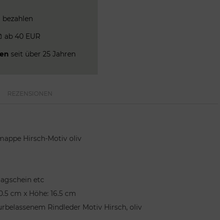
a
bezahlen
ab 40 EUR
men
seit über 25 Jahren
REZENSIONEN
mappe Hirsch-Motiv oliv
Jagschein etc
 0.5 cm x Höhe: 16.5 cm
belassenem Rindleder Motiv Hirsch, oliv