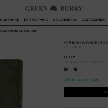
UCKSÄCKE
REISEGEPÄCK
GELDBÖRSEN
ACCESSOIRES
Ausweismappe oliv Stag Leder
Vintage Ausweismappe
Art.Nr.:
328-Stag-30
19,95 €
inkl. 19 % MwSt. zzgl.
Versandkosten
Lieferzeit:
2-4 Werktage
In