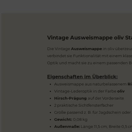
Vintage Ausweismappe oliv St
Die Vintage
Ausweismappe
in oliv überzeu
verbindet sie Funktionalität mit einem klas
Optik und macht sie zu einem passenden Beg
Eigenschaften im Überblick:
Ausweismappe aus naturbelassenem
Ri
Vintage-Lederoptik in der Farbe
oliv
Hirsch-Prägung
auf der Vorderseite
2 praktische Sichtfensterfächer
Größe passend z. B. für Jagdschein oder
Gewicht:
0,08 kg
Außenmaße:
Länge 11,5 cm, Breite 0,5 