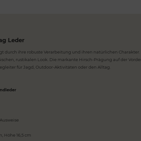
ag Leder
gt durch ihre robuste Verarbeitung und ihren natürlichen Charakter
sischen, rustikalen Look. Die markante Hirsch-Prägung auf der Vorde
leiter für Jagd, Outdoor-Aktivitäten oder den Alltag.
ndleder
 Ausweise
cm, Höhe 16,5 cm