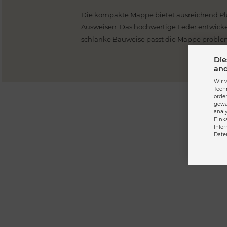
Die kompakte Mappe bietet ausreichend Pla
Ausweisen. Das hochwertige Leder entwickel
schlanke Bauweise passt die Mappe probleml
Die
and
Wir 
Tech
orde
gewä
anal
Eink
Info
Date