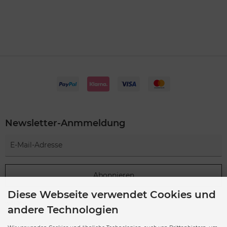
Newsletter-Anmmeldung
Abonnieren
Diese Webseite verwendet Cookies und
Der Newsletter kann jederzeit hier oder in Ihrem Kundenkonto abbestellt
werden.
andere Technologien