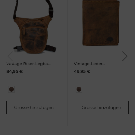
Previous
Next
Vintage Biker-Legbag
Vintage-Leder
Leder
Geldbörse RFID braun
84,95 €
49,95 €
Grösse hinzufügen
Grösse hinzufügen