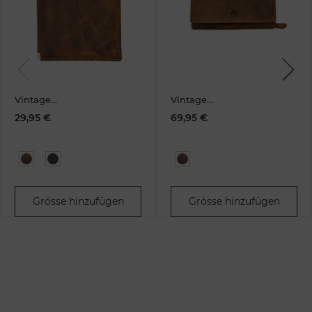
Previous
Next
Vintage
Vintage
Ausweismappe 4tlg.
Damenkombibörse
29,95 €
69,95 €
brown Leder
lang RFID Leder
Grösse hinzufügen
Grösse hinzufügen