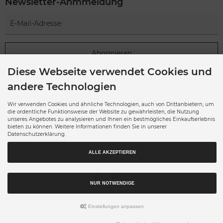
Newsletter-Anmmeldung
Abonnieren
Diese Webseite verwendet Cookies und
Der Newsletter kann jederzeit hier oder in Ihrem Kundenkonto abbestellt
werden.
andere Technologien
Wir verwenden Cookies und ähnliche Technologien, auch von Drittanbietern, um
die ordentliche Funktionsweise der Website zu gewährleisten, die Nutzung
ÜBER UNS
unseres Angebotes zu analysieren und Ihnen ein bestmögliches Einkaufserlebnis
bieten zu können. Weitere Informationen finden Sie in unserer
Datenschutzerklärung.
INFORMATIONEN
ALLE AKZEPTIEREN
NUR NOTWENDIGE
Einstellungen anpassen