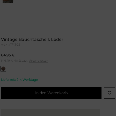
Vintage Bauchtasche I. Leder
Art.Nr.:
1743-25
64,95 €
inkl. 19 % MwSt. zzgl.
Versandkosten
Lieferzeit:
2-4 Werktage
In den Warenkorb